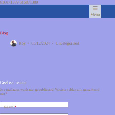
616871389
616871389
Menu
Blog
Roy
05/12/2024
Uncategorized
Geef een reactie
Je e-mailadres wordt niet gepubliceerd.
Vereiste velden zijn gemarkeerd
met
*
Naam
*